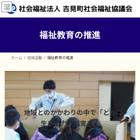
コ
ナ
ン
ビ
テ
ゲ
ン
ー
ツ
シ
福祉教育の推進
へ
ョ
ス
ン
キ
に
ッ
移
ホーム
地域活動
福祉教育の推進
プ
動
地域とのかかわりの中で「ともに
生きる力」を育む！