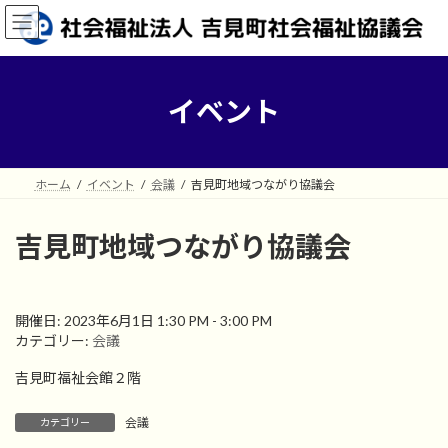
コ
ナ
ン
ビ
テ
ゲ
ン
ー
ツ
シ
イベント
へ
ョ
ス
ン
キ
に
ッ
移
ホーム
イベント
会議
吉見町地域つながり協議会
プ
動
吉見町地域つながり協議会
開催日: 2023年6月1日 1:30 PM - 3:00 PM
カテゴリー:
会議
吉見町福祉会館２階
会議
カテゴリー