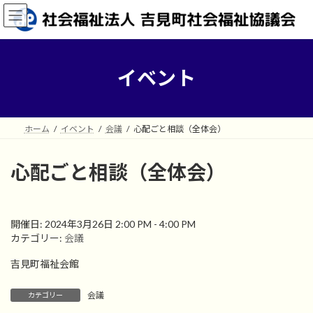
コ
ナ
ン
ビ
テ
ゲ
ン
ー
ツ
シ
イベント
へ
ョ
ス
ン
キ
に
ッ
移
ホーム
イベント
会議
心配ごと相談（全体会）
プ
動
心配ごと相談（全体会）
開催日: 2024年3月26日 2:00 PM - 4:00 PM
カテゴリー:
会議
吉見町福祉会館
会議
カテゴリー