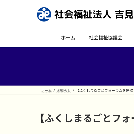
コ
ナ
ン
ビ
テ
ゲ
ン
ー
ツ
シ
ホーム
社会福祉協議会
へ
ョ
ス
ン
キ
に
ッ
移
プ
動
ホーム
お知らせ
【ふくしまるごとフォーラムを開催
【ふくしまるごとフォ