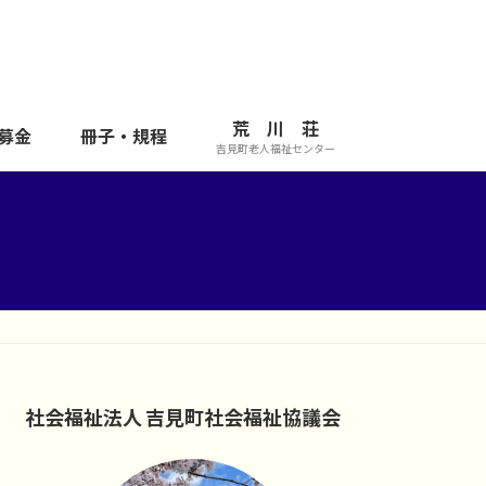
荒 川 荘
募金
冊子・規程
吉見町老人福祉センター
社会福祉法人 吉見町社会福祉協議会