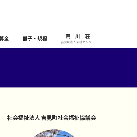
荒 川 荘
募金
冊子・規程
吉見町老人福祉センター
社会福祉法人 吉見町社会福祉協議会