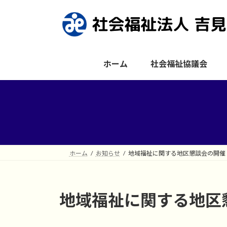
コ
ナ
ン
ビ
テ
ゲ
ン
ー
ツ
シ
ホーム
社会福祉協議会
へ
ョ
ス
ン
キ
に
ッ
移
プ
動
ホーム
お知らせ
地域福祉に関する地区懇談会の開催
地域福祉に関する地区